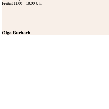
Freitag 11.00 – 18.00 Uhr
Olga Burbach
Arbeitszeiten:
Dienstag: 8.00 – 18.00 Uhr
Donnerstag und Freitag: 8.00 – 18.00 Uhr
Start
Impressum
Datenschutz
Haubners Haare & Nägel
Richard-Wagner-Str. 32
95444 Bayreuth